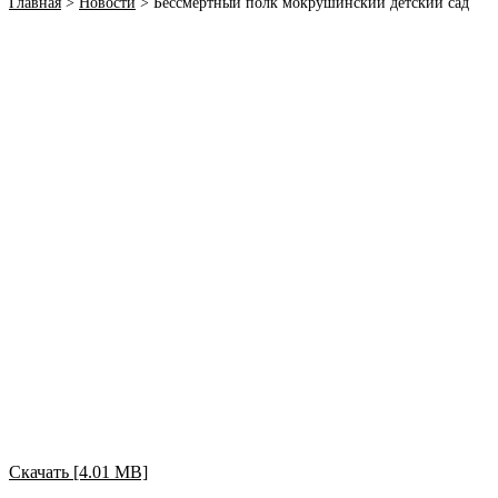
Главная
>
Новости
>
Бессмертный полк мокрушинский детский сад
Скачать [4.01 MB]